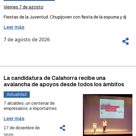
Viernes 7 de agosto
Fiestas de la Juventud. Chupijoven con fiesta de la espuma y dj
Joao Rodríguez.
Leer más
Lugar
: Plaza del Raso.
7 de agosto de 2026
Hora
:
19:00
.
Fiestas de la Juventud. Pasacalles con Corco Charanga.
Lugar
: salida desde la Plaza del Raso.
Hora
:
20:00
La candidatura de Calahorra recibe una
Fiestas de la Juventud. Tributo a Manuel Carrasco.
avalancha de apoyos desde todos los ámbitos
Lugar
: Plaza del Raso.
Actualidad
Hora
:
23:00
7 alcaldes, un centenar de
empresarios, e importantes
Fiestas de la Juventud. Dj Miriam BuzzB.
asociaciones empresariales
Leer más
manifiestan su respaldo para que la
Lugar
: Plaza del Raso.
Ciudad del Envase y el Embalaje se
17 de diciembre de
instale en Calahorra.
Hora
:
00:30
2020