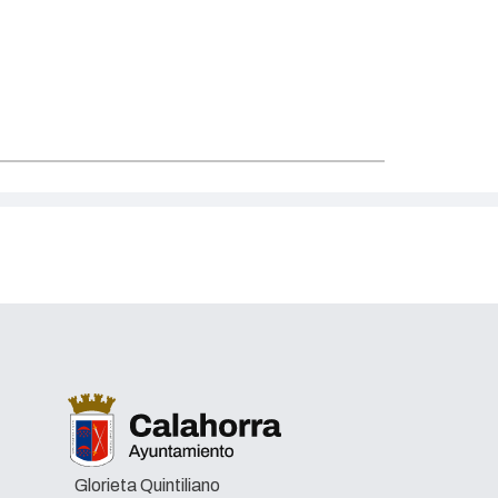
 mediante telefonía móvil.
cio, los teléfonos móviles que se encuentren en el
s cercanas dentro del área de influencia coordinada
án una alerta sonora al máximo volumen acompañada
 segundos. Además, aparecerá un mensaje en
e un simulacro, que deberá ser confirmado por los
EPTAR’.
La Rioja en que el mensaje que se enviará
simulacro de aviso a la población, por lo que no
 al teléfono de emergencias 112.
Glorieta Quintiliano