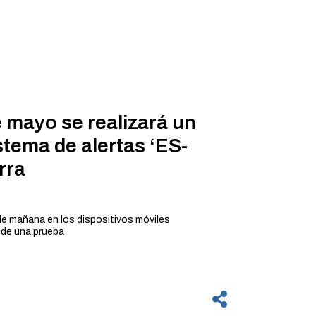
 mayo se realizará un
stema de alertas ‘ES-
rra
 de mañana en los dispositivos móviles
a de una prueba
Alert, gestionado por el CECOP SOS Rioja, enviará el
rario de mañana un aviso de prueba a los teléfonos
 de Calahorra.
rama de implantación y verificación de los planes de
ncias para comprobar el correcto funcionamiento del