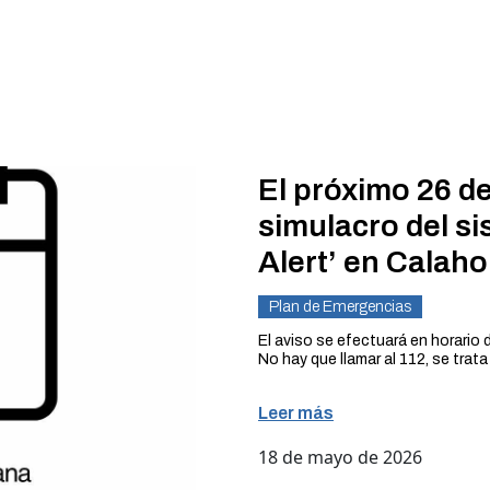
El próximo 26 de
simulacro del si
Alert’ en Calaho
Plan de Emergencias
El aviso se efectuará en horario
No hay que llamar al 112, se trat
El sistema de alerta público ES-
Leer más
próximo martes 26 de mayo en ho
móviles ubicados en el municipio
18 de mayo de 2026
Esta acción forma parte del prog
Protección Civil frente a emerge