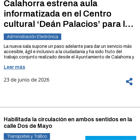
Calahorra estrena aula
informatizada en el Centro
cultural ‘Deán Palacios’ para los
exámenes teóricos para obtener
Administración Electrónica
el permiso de conducir
La nueva sala supone un paso adelante para dar un servicio más
accesible, ágil e inclusivo a la ciudadanía y ha sido fruto del
trabajo conjunto realizado desde el Ayuntamiento de Calahorra y
la Jefatura Provincial de Tráfico de La Rioja, tras formalizar un
Leer más
convenio el 6 de octubre de 2025
Cuenta con 12 puestos informatizados, número para el que se ha
23 de junio de 2026
tenido en cuenta el número de ciudadanos/as y posibles
personas aspirantes de dicho municipio y la comarca e incorpora
medidas para hacer más accesibles los exámenes teóricos a las
personas con dificultades de comprensión lectora
Calahorra estrena aula informatizada para la realización de los
exámenes teóricos para obtener el permiso de circulación, tras su
Habilitada la circulación en ambos sentidos en la
puesta en marcha en el Centro Cultural Deán Palacios por parte
calle Dos de Mayo
del Ayuntamiento de Calahorra y la Jefatura Provincial de Tráfico
de La Rioja.
La nueva sala ha sido presentada hoy por la alcaldesa de
Transportes y Tráfico