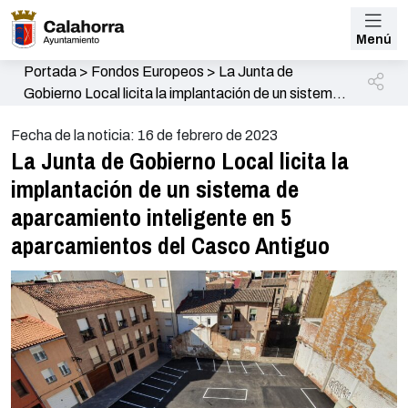
Menú
Portada
>
Fondos Europeos
>
La Junta de
Gobierno Local licita la implantación de un sistema
de aparcamiento inteligente en 5 aparcamientos del
Fecha de la noticia: 16 de febrero de 2023
Casco Antiguo
La Junta de Gobierno Local licita la
implantación de un sistema de
aparcamiento inteligente en 5
aparcamientos del Casco Antiguo