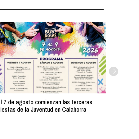
l 7 de agosto comienzan las terceras
La Bibli
iestas de la Juventud en Calahorra
donado m
lectura e