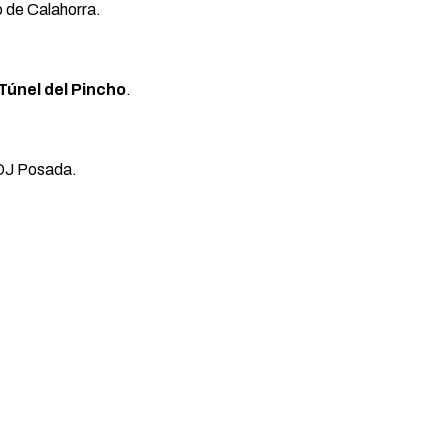
 de Calahorra.
T
ú
nel del Pincho
.
 DJ Posada.