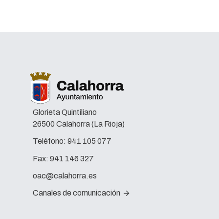
Glorieta Quintiliano
26500 Calahorra (La Rioja)
Teléfono:
941 105 077
Fax:
941 146 327
oac@calahorra.es
Canales de comunicación