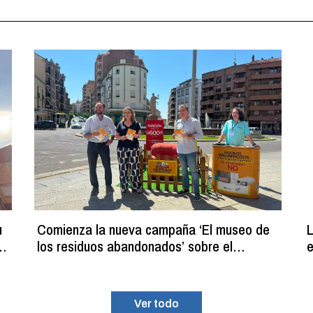
u
Comienza la nueva campaña ‘El museo de
L
los residuos abandonados’ sobre el
e
programa de recogida gratuita de residuos
p
voluminosos
Ver todo