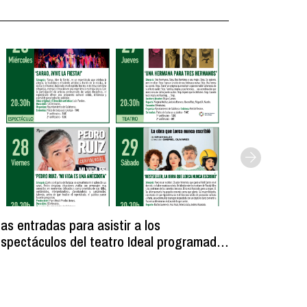
as entradas para asistir a los
Licitada
spectáculos del teatro Ideal programados
unos ves
ara fiestas se ponen a la venta el 6 de
municipa
agosto