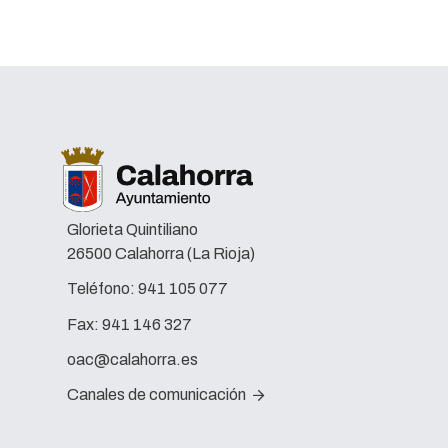
Glorieta Quintiliano
26500 Calahorra (La Rioja)
Teléfono:
941 105 077
Fax:
941 146 327
oac@calahorra.es
Canales de comunicación