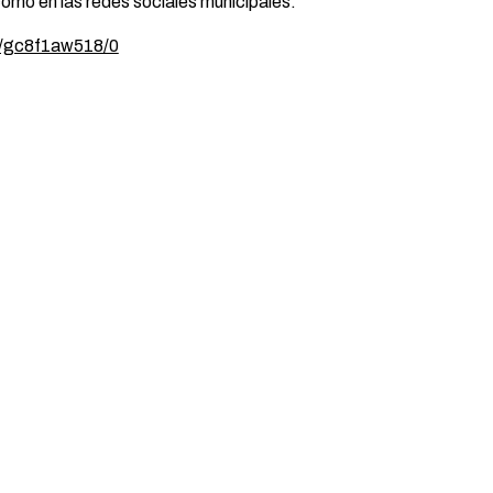
como en las redes sociales municipales.
m/gc8f1aw518/0