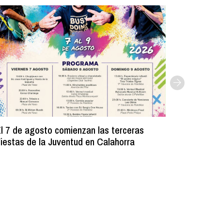
l 7 de agosto comienzan las terceras
La Bibli
iestas de la Juventud en Calahorra
donado m
lectura e