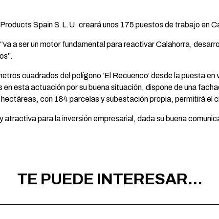
Products Spain S.L.U. creará unos 175 puestos de trabajo en C
“va a ser un motor fundamental para reactivar Calahorra, desarro
os”.
metros cuadrados del polígono ‘El Recuenco’ desde la puesta en v
rés en esta actuación por su buena situación, dispone de una fach
ectáreas, con 184 parcelas y subestación propia, permitirá el cr
 atractiva para la inversión empresarial, dada su buena comunica
TE PUEDE INTERESAR...