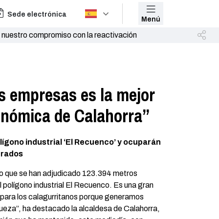
Sede electrónica
Menú
 nuestro compromiso con la reactivación
s empresas es la mejor
onómica de Calahorra”
olígono industrial ‘El Recuenco’ y ocuparán
drados
co que se han adjudicado 123.394 metros
 polígono industrial El Recuenco. Es una gran
y para los calagurritanos porque generamos
eza”, ha destacado la alcaldesa de Calahorra,