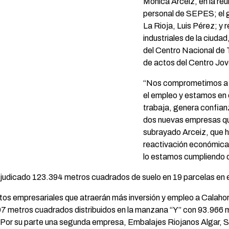
Mónica Arceiz, en la re
personal de SEPES; el 
La Rioja, Luis Pérez; y 
industriales de la ciuda
del Centro Nacional de 
de actos del Centro Jov
“Nos comprometimos a r
el empleo y estamos en 
trabaja, genera confian
dos nuevas empresas que
subrayado Arceiz, que 
reactivación económica 
lo estamos cumpliendo d
djudicado 123.394 metros cuadrados de suelo en 19 parcelas en 
tos empresariales que atraerán más inversión y empleo a Calahor
 metros cuadrados distribuidos en la manzana “Y” con 93.966 m² 
or su parte una segunda empresa, Embalajes Riojanos Algar, S.L