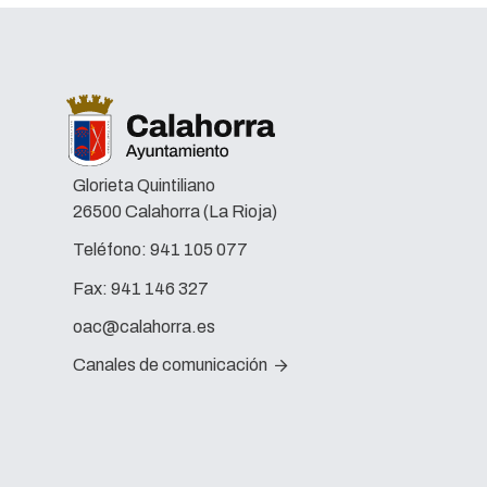
Glorieta Quintiliano
26500 Calahorra (La Rioja)
Teléfono:
941 105 077
Fax:
941 146 327
oac@calahorra.es
Canales de comunicación