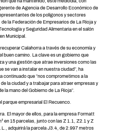
unión que ha mantenido, este mediodía, con
gerente de Agencia de Desarrollo Económico de
representantes de los polígonos y sectores
d, de la Federación de Empresarios de La Rioja y
Tecnología y Seguridad Alimentaria en el salón
en Municipal.
ecuperar Calahorra a través de su economía y
el buen camino. La clave es un gobierno que
za y una gestión que atrae inversiones como las
 se van a instalar en nuestra ciudad”, ha
ha continuado que “nos comprometimos a la
de la ciudad y a trabajar para atraer empresas y
e la mano del Gobierno de La Rioja”.
el parque empresarial El Recuenco.
ra. El mayor de ellos, para la empresa Formatt
en 15 parcelas, junto con las Z 1.1, Z2.1 y Z
., adquirirá la parcela J3.4, de 2.997 metros