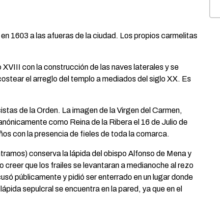
n 1603 a las afueras de la ciudad. Los propios carmelitas
o XVIII con la construcción de las naves laterales y se
costear el arreglo del templo a mediados del siglo XX. Es
racistas de la Orden. La imagen de la Virgen del Carmen,
anónicamente como Reina de la Ribera el 16 de Julio de
ños con la presencia de fieles de toda la comarca.
entramos) conserva la lápida del obispo Alfonso de Mena y
 creer que los frailes se levantaran a medianoche al rezo
cusó públicamente y pidió ser enterrado en un lugar donde
a lápida sepulcral se encuentra en la pared, ya que en el