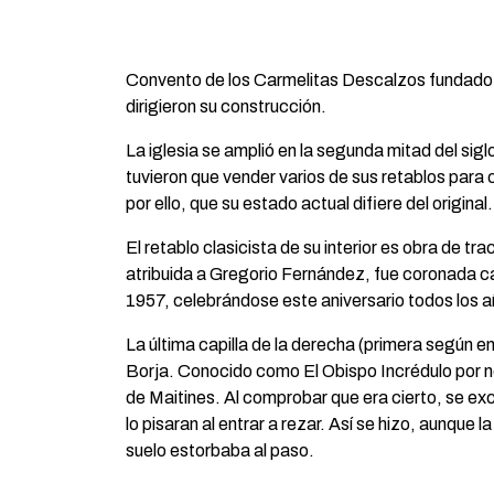
Convento de los Carmelitas Descalzos fundado e
dirigieron su construcción.
La iglesia se amplió en la segunda mitad del sigl
tuvieron que vender varios de sus retablos para 
por ello, que su estado actual difiere del original.
El retablo clasicista de su interior es obra de t
atribuida a Gregorio Fernández, fue coronada c
1957, celebrándose este aniversario todos los a
La última capilla de la derecha (primera según 
Borja. Conocido como El Obispo Incrédulo por no
de Maitines. Al comprobar que era cierto, se ex
lo pisaran al entrar a rezar. Así se hizo, aunque l
suelo estorbaba al paso.