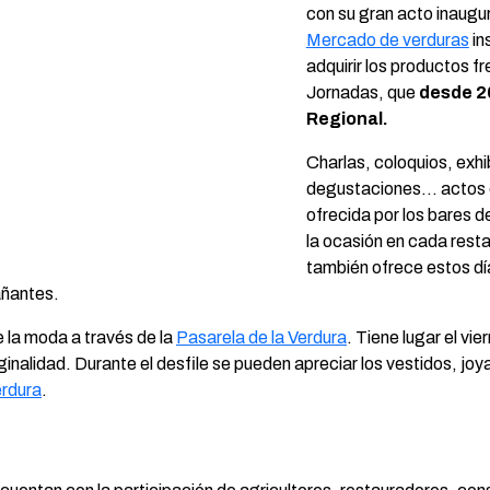
con su gran acto inaugura
Mercado de verduras
in
adquirir los productos 
Jornadas, que
desde 20
Regional.
Charlas, coloquios, exhi
degustaciones… actos q
ofrecida por los bares d
la ocasión en cada resta
también ofrece estos dí
añantes.
 la moda a través de la
Pasarela de la Verdura
. Tiene lugar el vi
iginalidad. Durante el desfile se pueden apreciar los vestidos, jo
erdura
.