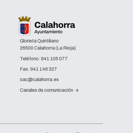
Glorieta Quintiliano
26500 Calahorra (La Rioja)
Teléfono:
941 105 077
Fax:
941 146 327
oac@calahorra.es
Canales de comunicación