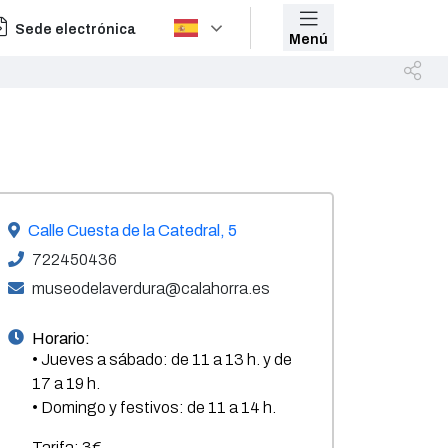
Sede electrónica
Menú
Calle Cuesta de la Catedral, 5
722450436
museodelaverdura@calahorra.es
Horario:
• Jueves a sábado: de 11 a 13 h. y de
17 a 19 h.
• Domingo y festivos: de 11 a 14 h.
Tarifa: 3€