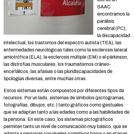
SAAC
encontramos la
parálisis
cerebral (PC),
la discapacidad
intelectual, los trastornos del espectro autista (TEA), las
enfermedades neurológicas tales como la esclerosis lateral
amiotrófica (ELA), la esclerosis múltiple (EM) o el párkinson,
las distrofias musculares, los traumatismos cráneo-
encefálicos, las afasias o las pluridiscapacidades de
tipologías diversas, entre muchas otras.
Estos sistemas están compuestos por diferentes tipos de
recursos. Por un lado, sistemas de símbolos (pictogramas,
fotografías, dibujos, etc.) tanto gráficos como gestuales
que se adaptan tanto a las edades como a las habilidades de
la persona. En este caso, los sistemas pictográficos
permiten tanto un nivel de comunicación muy básico, que se
adapta a personas con niveles cognitivos bajos o en etapas