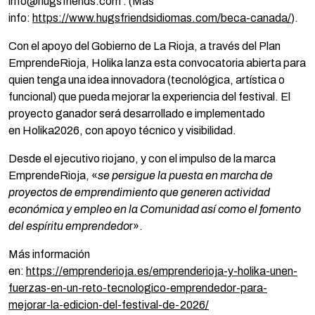
info@hugsfriends.com . (Más
info:
https://www.hugsfriendsidiomas.com/beca-canada
/
).
Con el apoyo del Gobierno de La Rioja, a través del Plan
EmprendeRioja, Holika lanza esta convocatoria abierta para
quien tenga una idea innovadora (tecnológica, artística o
funcional) que pueda mejorar la experiencia del festival. El
proyecto ganador será desarrollado e implementado
en Holika2026, con apoyo técnico y visibilidad.
Desde el ejecutivo riojano, y con el impulso de la marca
EmprendeRioja, «
se persigue la puesta en marcha de
proyectos de emprendimiento que generen actividad
económica y empleo en la Comunidad así como el fomento
del espíritu emprendedo
r».
Más información
en:
https://emprenderioja.es/emprenderioja-y-holika-unen-
fuerzas-en-un-reto-tecnologico-emprendedor-para-
mejorar-la-edicion-del-festival-de-2026/