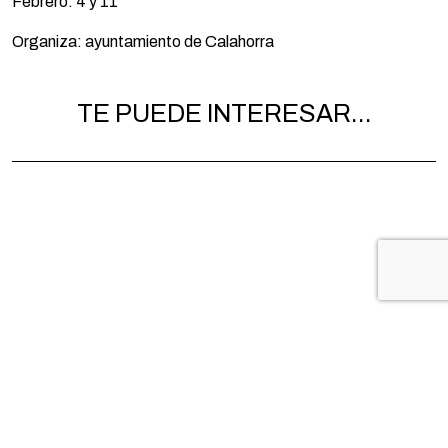
Febrero: 4 y 11
Organiza: ayuntamiento de Calahorra
TE PUEDE INTERESAR...
VISITA GUIADA POR LA ZONA
VISITA 
HISTÓRICA DE CALAHORRA. 15 de
HISTÓRI