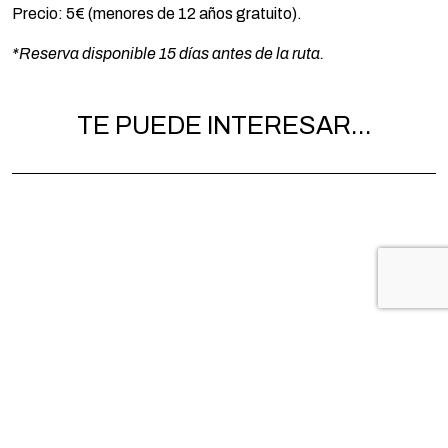
Precio: 5€ (menores de 12 años gratuito).
*Reserva disponible 15 días antes de la ruta.
TE PUEDE INTERESAR...
VISITA GUIADA POR LA ZONA
VISITA 
HISTÓRICA DE CALAHORRA. 15 de
HISTÓRI