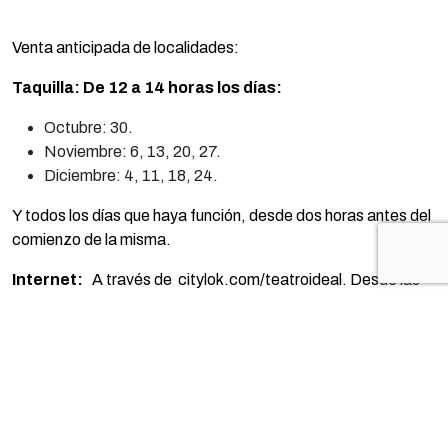
Venta anticipada de localidades:
Taquilla: De 12 a 14 horas los días:
Octubre: 30.
Noviembre: 6, 13, 20, 27.
Diciembre: 4, 11, 18, 24.
Y todos los días que haya función, desde dos horas antes del
comienzo de la misma.
Internet:
A través de citylok.com/teatroideal. Desde las
14 horas del día 30 de octubre de 2025.
Por motivos de seguridad y control de aforo, todos los
asistentes, incluidos bebés y niños pequeños, deben contar
con su propia entrada para acceder al teatro.