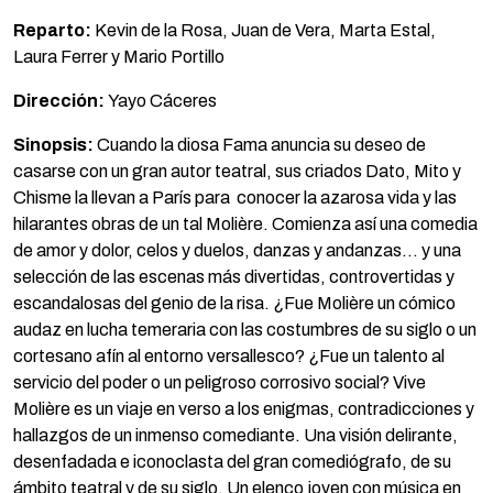
Reparto:
Kevin de la Rosa, Juan de Vera, Marta Estal,
Laura Ferrer y Mario Portillo
Dirección:
Yayo Cáceres
Sinopsis:
Cuando la diosa Fama anuncia su deseo de
casarse con un gran autor teatral, sus criados Dato, Mito y
Chisme la llevan a París para conocer la azarosa vida y las
hilarantes obras de un tal Molière. Comienza así una comedia
de amor y dolor, celos y duelos, danzas y andanzas… y una
selección de las escenas más divertidas, controvertidas y
escandalosas del genio de la risa. ¿Fue Molière un cómico
audaz en lucha temeraria con las costumbres de su siglo o un
cortesano afín al entorno versallesco? ¿Fue un talento al
servicio del poder o un peligroso corrosivo social? Vive
Molière es un viaje en verso a los enigmas, contradicciones y
hallazgos de un inmenso comediante. Una visión delirante,
desenfadada e iconoclasta del gran comediógrafo, de su
ámbito teatral y de su siglo. Un elenco joven con música en