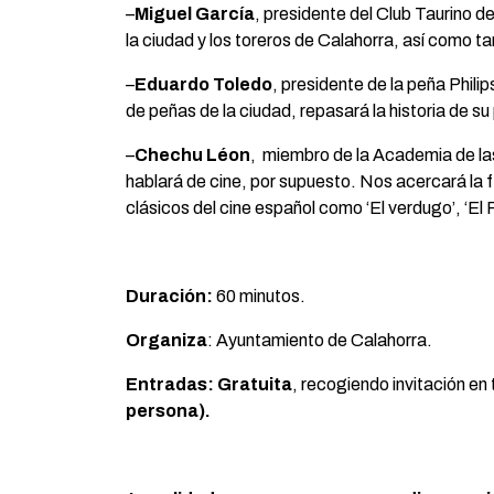
–
Miguel García
, presidente del Club Taurino d
la ciudad y los toreros de Calahorra, así como ta
–
Eduardo Toledo
, presidente de la peña Phili
de peñas de la ciudad, repasará la historia de s
–
Chechu Léon
, miembro de la Academia de la
hablará de cine, por supuesto. Nos acercará la f
clásicos del cine español como ‘El verdugo’, ‘El P
Duración:
60 minutos.
Organiza
: Ayuntamiento de Calahorra.
Entradas:
Gratuita
, recogiendo invitación en 
persona).