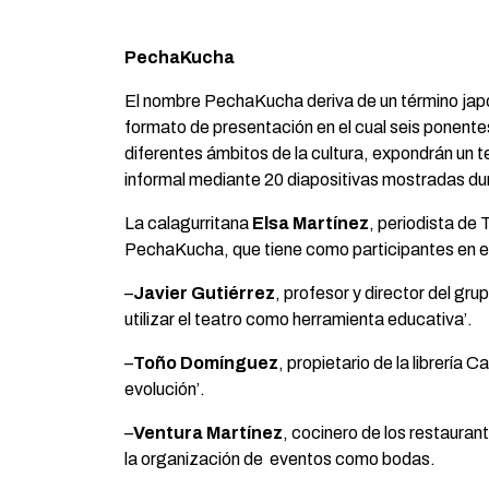
PechaKucha
El nombre PechaKucha deriva de un término jap
formato de presentación en el cual seis ponente
diferentes ámbitos de la cultura, expondrán un 
informal mediante 20 diapositivas mostradas d
La calagurritana
Elsa Martínez
, periodista de
PechaKucha, que tiene como participantes en es
–
Javier Gutiérrez
, profesor y director del gr
utilizar el teatro como herramienta educativa’.
–
Toño Domínguez
, propietario de la librería 
evolución’.
–
Ventura Martínez
, cocinero de los restauran
la organización de eventos como bodas.