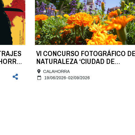
TRAJES
VI CONCURSO FOTOGRÁFICO D
AHORRA
NATURALEZA ‘CIUDAD DE
CALAHORRA’
CALAHORRA
19/06/2026-02/09/2026