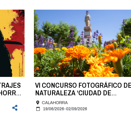
TRAJES
VI CONCURSO FOTOGRÁFICO D
AHORRA
NATURALEZA ‘CIUDAD DE
CALAHORRA’
CALAHORRA
19/06/2026-02/09/2026