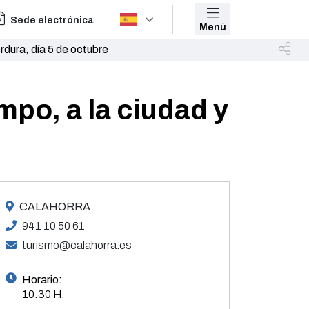
Sede electrónica
Menú
dura, día 5 de octubre
po, a la ciudad y
CALAHORRA
941 10 50 61
turismo@calahorra.es
Horario:
10:30 H.