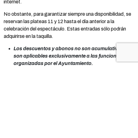
internet.
No obstante, para garantizar siempre una disponibilidad, se
reservan las plateas 11 y 12 hasta el día anterior a la
celebración del espectáculo. Estas entradas sólo podrán
adquirirse en la taquilla.
Los descuentos y abonos no son acumulativos y
son aplicables exclusivamente a las funciones
organizadas por el Ayuntamiento.
Las personas que adquieran sus entradas con
descuento deberán presentar la documentación
acreditativa de su derecho al mismo en la puerta de
entrada al teatro.
Venta anticipada de localidades:
Taquilla: De 12 a 14 horas los días: