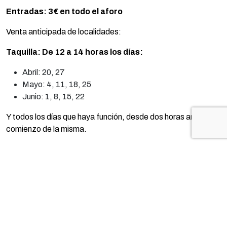
Entradas:
3€ en todo el aforo
Venta anticipada de localidades:
Taquilla: De 12 a 14 horas los días:
Abril: 20, 27
Mayo: 4, 11, 18, 25
Junio: 1, 8, 15, 22
Y todos los días que haya función, desde dos horas antes del
comienzo de la misma.
Internet:
A través de
teatroideal.sacatuentrada.es.
Desde las 12 horas del día 20 de abril de 2023