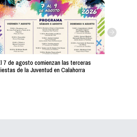
l 7 de agosto comienzan las terceras
La Bibli
iestas de la Juventud en Calahorra
donado m
lectura e