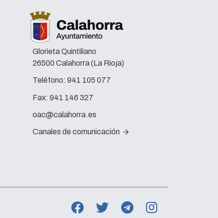
Glorieta Quintiliano
26500 Calahorra (La Rioja)
Teléfono:
941 105 077
Fax:
941 146 327
oac@calahorra.es
Canales de comunicación