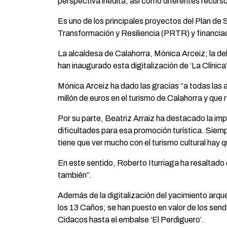
perspectiva inédita, así como diferentes recursos
Es uno de los principales proyectos del Plan de
Transformación y Resiliencia (PRTR) y financia
La alcaldesa de Calahorra, Mónica Arceiz; la del
han inaugurado esta digitalización de ‘La Clínica’
Mónica Arceiz ha dado las gracias “a todas las a
millón de euros en el turismo de Calahorra y que 
Por su parte, Beatriz Arraiz ha destacado la imp
dificultades para esa promoción turística. Siempr
tiene que ver mucho con el turismo cultural hay q
En este sentido, Roberto Iturriaga ha resaltado
también”.
Además de la digitalización del yacimiento arque
los 13 Caños; se han puesto en valor de los send
Cidacos hasta el embalse ‘El Perdiguero’.