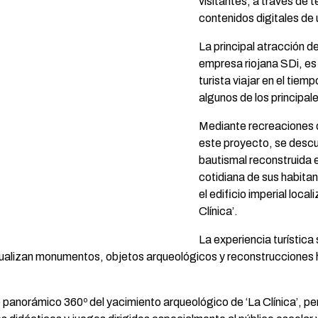
visitantes, a través de t
contenidos digitales de 
La principal atracción d
empresa riojana SDi, es
turista viajar en el tie
algunos de los principal
Mediante recreaciones d
este proyecto, se descub
bautismal reconstruida 
cotidiana de sus habitan
el edificio imperial loca
Clínica’.
La experiencia turístic
 visualizan monumentos, objetos arqueológicos y reconstruccione
 panorámico 360º del yacimiento arqueológico de ‘La Clínica’, p