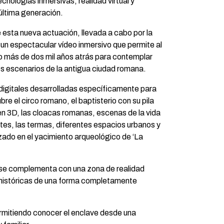
ecnologías inmersivas, realidad virtual y
última generación.
e esta nueva actuación, llevada a cabo por la
 un espectacular vídeo inmersivo que permite al
mpo más de dos mil años atrás para contemplar
es escenarios de la antigua ciudad romana.
igitales desarrolladas específicamente para
re el circo romano, el baptisterio con su pila
en 3D, las cloacas romanas, escenas de la vida
tes, las termas, diferentes espacios urbanos y
lizado en el yacimiento arqueológico de ‘La
a se complementa con una zona de realidad
s históricas de una forma completamente
ermitiendo conocer el enclave desde una