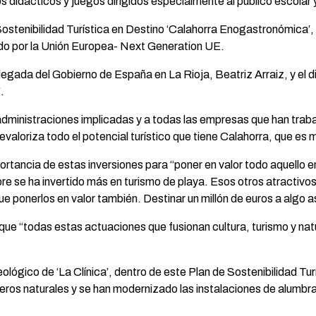
 didácticos y juegos dirigidos especialmente al público escolar y 
 Sostenibilidad Turística en Destino ‘Calahorra Enogastronómica’
do por la Unión Europea- Next Generation UE.
egada del Gobierno de España en La Rioja, Beatriz Arraiz, y el di
.
dministraciones implicadas y a todas las empresas que han trabajo
revaloriza todo el potencial turístico que tiene Calahorra, que es 
ortancia de estas inversiones para “poner en valor todo aquello e
e se ha invertido más en turismo de playa. Esos otros atractivos t
ue ponerlos en valor también. Destinar un millón de euros a algo a
 que “todas estas actuaciones que fusionan cultura, turismo y na
ológico de ‘La Clínica’, dentro de este Plan de Sostenibilidad Tu
eros naturales y se han modernizado las instalaciones de alumbrad