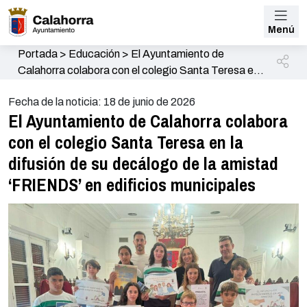
Menú
Portada
>
Educación
>
El Ayuntamiento de
Calahorra colabora con el colegio Santa Teresa en
la difusión de su decálogo de la amistad ‘FRIENDS’
Fecha de la noticia: 18 de junio de 2026
en edificios municipales
El Ayuntamiento de Calahorra colabora
con el colegio Santa Teresa en la
difusión de su decálogo de la amistad
‘FRIENDS’ en edificios municipales