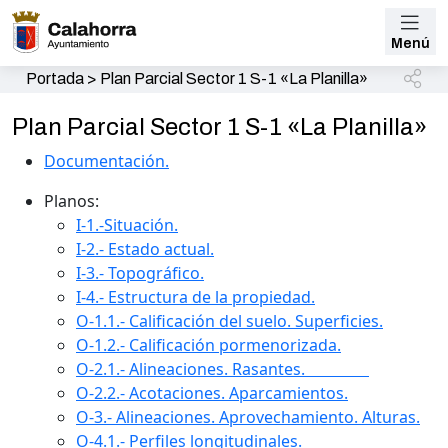
Menú
Portada
>
Plan Parcial Sector 1 S-1 «La Planilla»
Plan Parcial Sector 1 S-1 «La Planilla»
Documentación.
Planos:
I-1.-Situación.
I-2.- Estado actual.
I-3.- Topográfico.
I-4.- Estructura de la propiedad.
O-1.1.- Calificación del suelo. Superficies.
O-1.2.- Calificación pormenorizada.
O-2.1.- Alineaciones. Rasantes.
O-2.2.- Acotaciones. Aparcamientos.
O-3.- Alineaciones. Aprovechamiento. Alturas.
O-4.1.- Perfiles longitudinales.