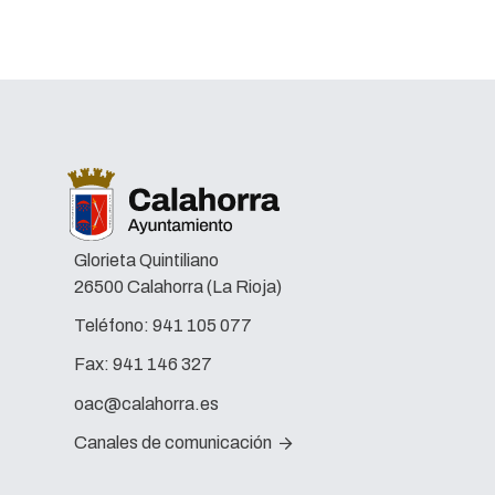
Glorieta Quintiliano
26500 Calahorra (La Rioja)
Teléfono:
941 105 077
Fax:
941 146 327
oac@calahorra.es
Canales de comunicación