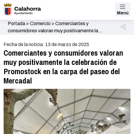
Menú
Portada
>
Comercio
>
Comerciantes y
consumidores valoran muy positivamente la
celebración de Promostock en la carpa del paseo
Fecha de la noticia: 13 de marzo de 2025
del Mercadal
Comerciantes y consumidores valoran
muy positivamente la celebración de
Promostock en la carpa del paseo del
Mercadal