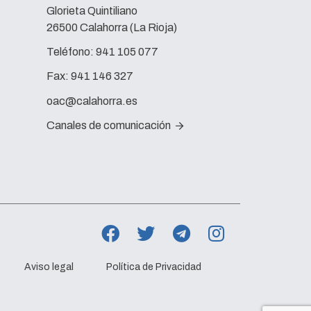
Glorieta Quintiliano
26500 Calahorra (La Rioja)
Teléfono:
941 105 077
Fax:
941 146 327
oac@calahorra.es
Canales de comunicación
Aviso legal
Política de Privacidad