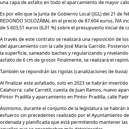
una capa de asfalto en todo el aparcamiento de mayor calid
Es por ello que la Junta de Gobierno Local (JGL) del 21 de
REDONDO SOLOZÁBAL en el precio de 87.604 euros, IVA incl
de 5.603,51 euros (6,01 %) sobre el presupuesto inicial de c
A través de este contrato se realizará una reposición de lo
del aparcamiento con la calle José María Garrido. Posterio
la superficie, saneando baches y regularizando y nivelando
asfalto de 6 cm de grosor. Finalmente, se realizará el repi
También se repondrán las rigolas (canalizaciones de lluvi
Al finalizar este asfaltado, solo en 2023 se habrán invertido
Calahorra: calle Carretil, cuesta de Juan Ramos, nuevo apar
Pintor Pradilla y aparcamiento en Pintor Pradilla, calle Pad
Asimismo, durante el conjunto de la legislatura se habrán i
esfuerzo sin precedentes realizado por el Ayuntamiento d
ordenada y planificada que está permitiendo mantener las 