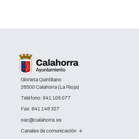
Glorieta Quintiliano
26500 Calahorra (La Rioja)
Teléfono:
941 105 077
Fax:
941 146 327
oac@calahorra.es
Canales de comunicación