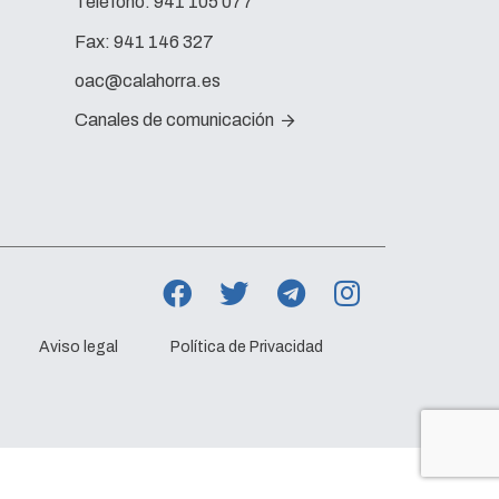
Teléfono:
941 105 077
Fax:
941 146 327
oac@calahorra.es
Canales de comunicación
Aviso legal
Política de Privacidad