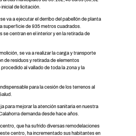
nicial de licitación.
se va a ejecutar el derribo del pabellón de planta
na superficie de 935 metros cuadrados.
se centran en el interior y en la retirada de
olición, se va a realizar la carga y transporte
ón de residuos y retirada de elementos
procedido al vallado de toda la zona y la
indispensable para la cesión de los terrenos al
Salud.
ja para mejorar la atención sanitaria en nuestra
ue Calahorra demanda desde hace años.
 centro, que ha sufrido diversas remodelaciones
este centro, ha incrementado sus habitantes en