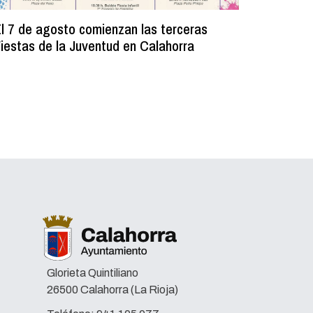
l 7 de agosto comienzan las terceras
La Bibli
iestas de la Juventud en Calahorra
donado m
lectura e
Glorieta Quintiliano
26500 Calahorra (La Rioja)