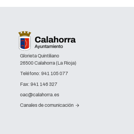
Glorieta Quintiliano
26500 Calahorra (La Rioja)
Teléfono:
941 105 077
Fax:
941 146 327
oac@calahorra.es
Canales de comunicación