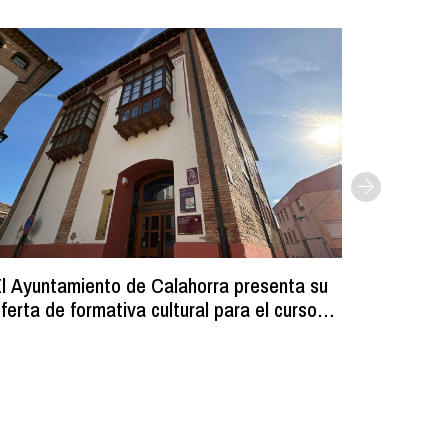
l Ayuntamiento de Calahorra presenta su
Comienz
ferta de formativa cultural para el curso
los resi
2026-2027
programa
volumin