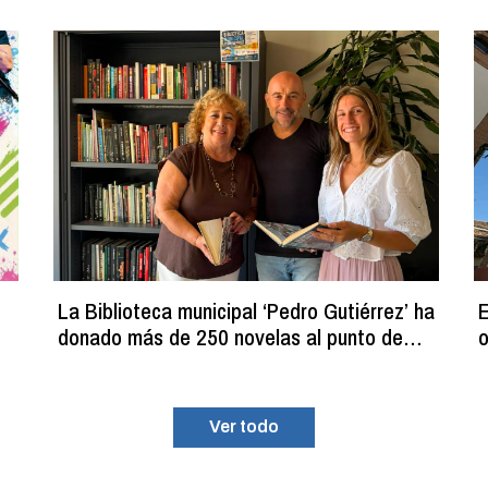
La Biblioteca municipal ‘Pedro Gutiérrez’ ha
E
donado más de 250 novelas al punto de
o
lectura estival del C.D.M. ‘La Planilla’
Ver todo