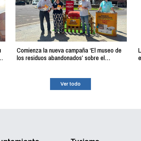
u
Comienza la nueva campaña ‘El museo de
L
los residuos abandonados’ sobre el
e
programa de recogida gratuita de residuos
p
voluminosos
Ver todo