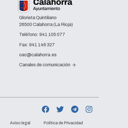
Glorieta Quintiliano
26500 Calahorra (La Rioja)
Teléfono:
941 105 077
Fax:
941 146 327
oac@calahorra.es
Canales de comunicación
Aviso legal
Política de Privacidad