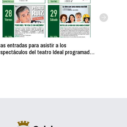
as entradas para asistir a los
Licitada
spectáculos del teatro Ideal programados
unos ves
ara fiestas se ponen a la venta el 6 de
municipa
agosto