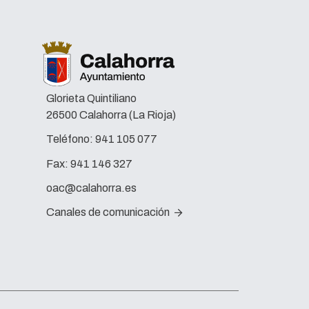
Glorieta Quintiliano
26500 Calahorra (La Rioja)
Teléfono:
941 105 077
Fax:
941 146 327
oac@calahorra.es
Canales de comunicación