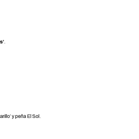
s’
.
illo’ y peña El Sol.