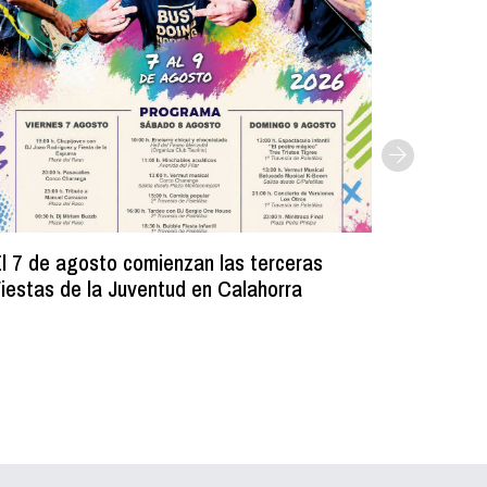
l 7 de agosto comienzan las terceras
La Bibli
iestas de la Juventud en Calahorra
donado m
lectura e