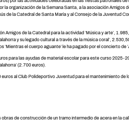
ros) por las actividades celebradas en las fiestas patronales de
or la organización de la Semana Santa, a la asociación Amigos d
 Jesús de la Catedral de Santa María y al Consejo de la Juventud 
n Amigos de la Catedral para la actividad ‘Música y arte’, 1.985
ahorra y su legado cultural a través de la música coral’, 2.530,5
ips ‘Mientras el cuerpo aguante’ le ha pagado por el concierto de 
os para las ayudas de material escolar para este curso 2025-20
lahorra’ (2.700 euros).
ros al Club Polideportivo Juventud para el mantenimiento de los
 obras de construcción de un tramo intermedio de acera en la ca