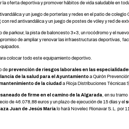
r la oferta deportiva y promover hábitos de vida saludable en tod
andálica y un juego de porterías y redes en el patio de colegio Q
on red antivandálica y un juego de postes de vóley y red de ext
o de parkour, la pista de baloncesto 3×3, un rocódromo y el nuevo 
omiso de ampliar y renovar las infraestructuras deportivas, faci
 equipados.
ara colocar todo este equipamiento deportivo.
io de
prevención de riesgos laborales en las especialidades
ilancia de la salud para el Ayuntamiento
a Quirón Prevención
 mantenimiento de la ciudad
a Rioja Distribuciones Técnicas S
 saneado de firme en el camino de la Algarada
, en su tramo
cio de 46.078,88 euros y un plazo de ejecución de 15 días y el
s
plaza Juan de Jesús María
lo hará Novelec Rionavar S.L. por 