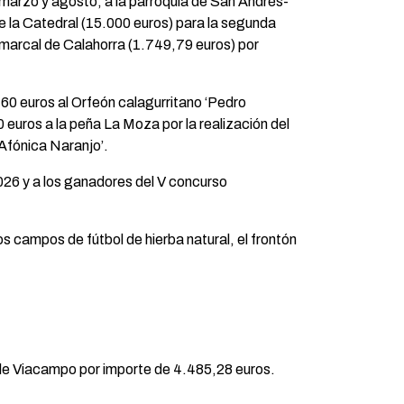
 marzo y agosto, a la parroquia de San Andrés-
e la Catedral (15.000 euros) para la segunda
Comarcal de Calahorra (1.749,79 euros) por
,60 euros al Orfeón calagurritano ‘Pedro
0 euros a la peña La Moza por la realización del
‘Afónica Naranjo’.
26 y a los ganadores del V concurso
 campos de fútbol de hierba natural, el frontón
lle Viacampo por importe de 4.485,28 euros.