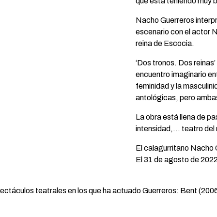
que está teniendo muy bu
Nacho Guerreros interpre
escenario con el actor 
reina de Escocia.
‘Dos tronos. Dos reinas’ 
encuentro imaginario ent
feminidad y la masculini
antológicas, pero ambas
La obra está llena de pa
intensidad,… teatro del
El calagurritano Nacho 
El 31 de agosto de 2022
pectáculos teatrales en los que ha actuado Guerreros: Bent (2006