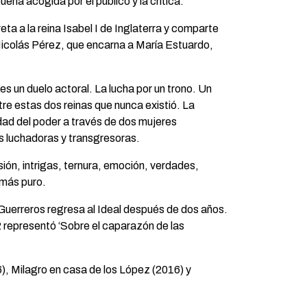
ena acogida por el público y la crítica.
ta a la reina Isabel I de Inglaterra y comparte
Nicolás Pérez, que encarna a María Estuardo,
es un duelo actoral. La lucha por un trono. Un
re estas dos reinas que nunca existió. La
dad del poder a través de dos mujeres
 luchadoras y transgresoras.
sión, intrigas, ternura, emoción, verdades,
 más puro.
Guerreros regresa al Ideal después de dos años.
 representó ‘Sobre el caparazón de las
), Milagro en casa de los López (2016) y