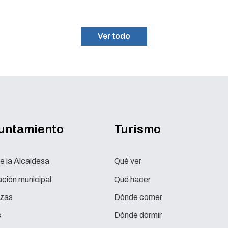
su fin con más de 100 participantes
Ver todo
yuntamiento
Turismo
e la Alcaldesa
Qué ver
ción municipal
Qué hacer
zas
Dónde comer
s
Dónde dormir