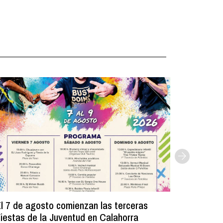
l 7 de agosto comienzan las terceras
La Bibli
iestas de la Juventud en Calahorra
donado m