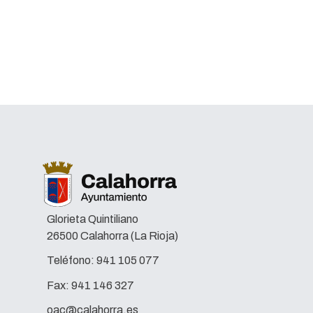
lectura e
Glorieta Quintiliano
26500 Calahorra (La Rioja)
Teléfono:
941 105 077
Fax:
941 146 327
oac@calahorra.es