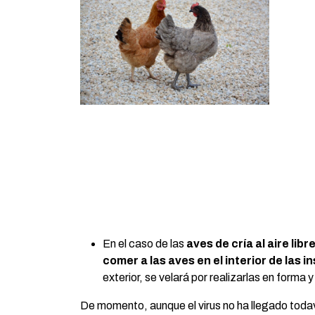
En el caso de las
aves de cría al aire libr
comer a las aves en el interior de las i
exterior, se velará por realizarlas en forma
De momento, aunque el virus no ha llegado todav