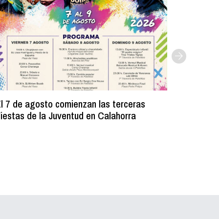
l 7 de agosto comienzan las terceras
La Bibli
iestas de la Juventud en Calahorra
donado m
lectura e