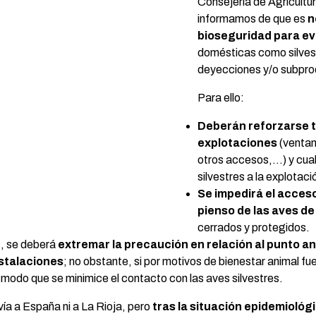
Consejería de Agricultu
informamos de que es
n
bioseguridad para ev
domésticas como silvest
deyecciones y/o subpro
Para ello:
Deberán
reforzarse 
explotaciones
(ventan
otros accesos,…) y cual
silvestres a la explotaci
Se impedirá el acceso
pienso de las aves de
cerrados y protegidos.
e
, se deberá
extremar la precaución en relación al punto an
nstalaciones
; no obstante, si por motivos de bienestar animal fue
 y modo que se minimice el contacto con las aves silvestres.
ía a España ni a La Rioja, pero
tras la situación epidemiológ