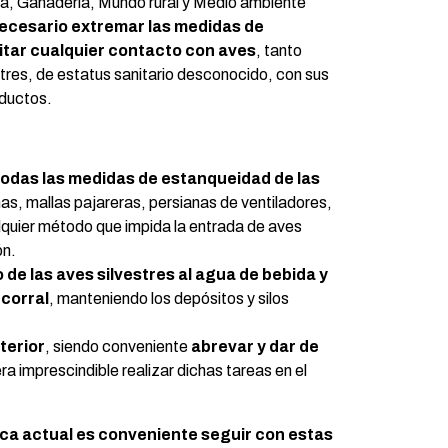
ra, Ganadería, Mundo rural y Medio ambiente
ecesario extremar las medidas de
itar cualquier contacto con aves
, tanto
res, de estatus sanitario desconocido, con sus
ductos.
todas las medidas de estanqueidad de las
as, mallas pajareras, persianas de ventiladores,
quier método que impida la entrada de aves
ón.
 de las aves silvestres al agua de bebida y
 corral
, manteniendo los depósitos y silos
terior
, siendo conveniente
abrevar y dar de
ra imprescindible realizar dichas tareas en el
ica actual es conveniente seguir con estas