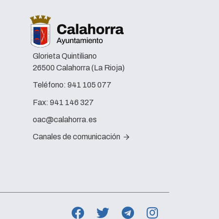
Glorieta Quintiliano
26500 Calahorra (La Rioja)
Teléfono:
941 105 077
Fax:
941 146 327
oac@calahorra.es
Canales de comunicación