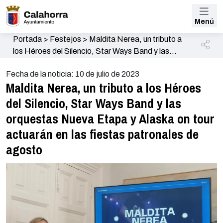
Menú
Portada
>
Festejos
>
Maldita Nerea, un tributo a
los Héroes del Silencio, Star Ways Band y las
orquestas Nueva Etapa y Alaska on tour actuarán
Fecha de la noticia: 10 de julio de 2023
en las fiestas patronales de agosto
Maldita Nerea, un tributo a los Héroes
del Silencio, Star Ways Band y las
orquestas Nueva Etapa y Alaska on tour
actuarán en las fiestas patronales de
agosto