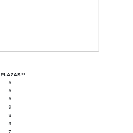
 PLAZAS **
5
5
5
9
8
9
7