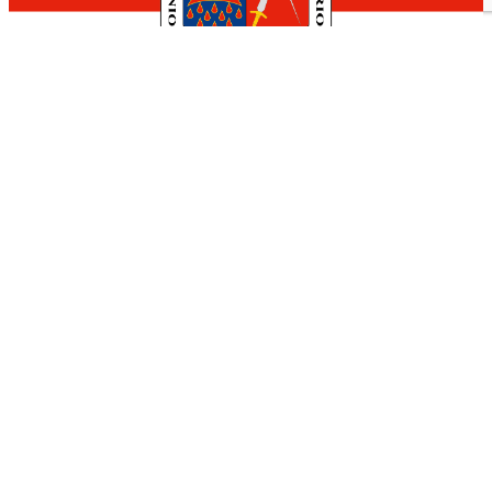
Hotel Calagurris
Calle Padre Lucas, 2
941 05 27 76
Nuestra Ciudad
El Ayuntamiento
Turismo