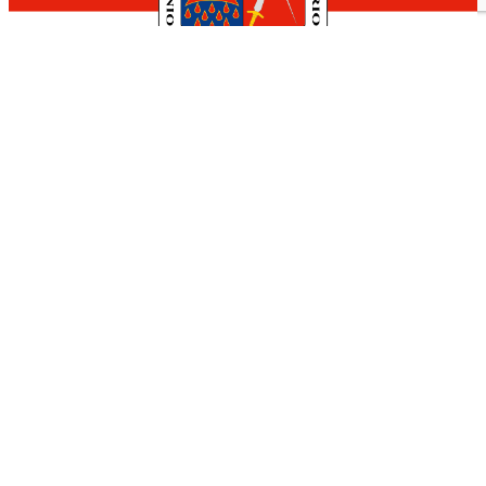
Hotel Calagurris
Calle Padre Lucas, 2
941 05 27 76
Nuestra Ciudad
El Ayuntamiento
Turismo