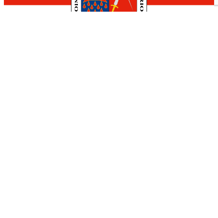
Hotel Calagurris
Calle Padre Lucas, 2
941 05 27 76
Nuestra Ciudad
El Ayuntamiento
Turismo