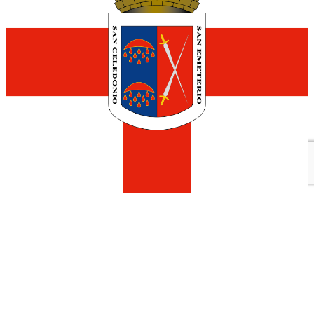
Hotel Calagurris
Calle Padre Lucas, 2
941 05 27 76