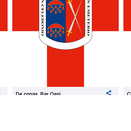
De copas. Bar Oasi
C