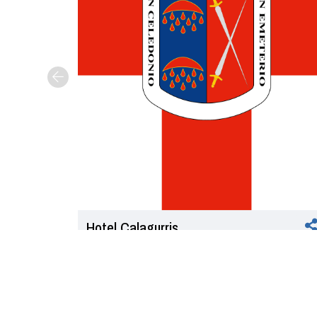
Hotel Calagurris
Calle Padre Lucas, 2
941 05 27 76