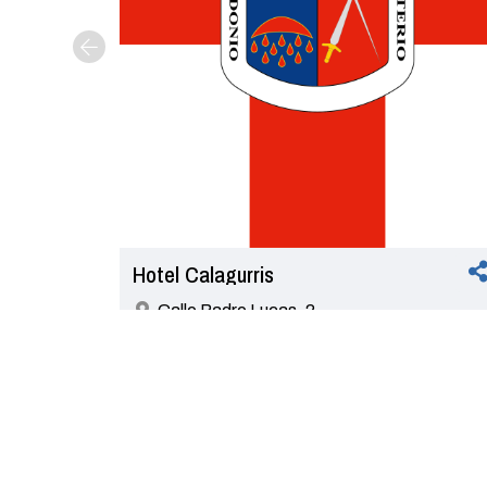
Hotel Calagurris
Calle Padre Lucas, 2
941 05 27 76