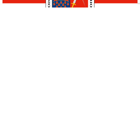
Hotel Calagurris
Calle Padre Lucas, 2
941 05 27 76
Nuestra Ciudad
El Ayuntamiento
Turismo