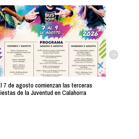
l 7 de agosto comienzan las terceras
La Bibli
iestas de la Juventud en Calahorra
donado m
lectura e