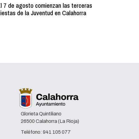
l 7 de agosto comienzan las terceras
La Bibli
iestas de la Juventud en Calahorra
donado m
lectura e
Glorieta Quintiliano
26500 Calahorra (La Rioja)
Teléfono:
941 105 077