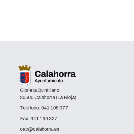
Glorieta Quintiliano
26500 Calahorra (La Rioja)
Teléfono:
941 105 077
Fax:
941 146 327
oac@calahorra.es