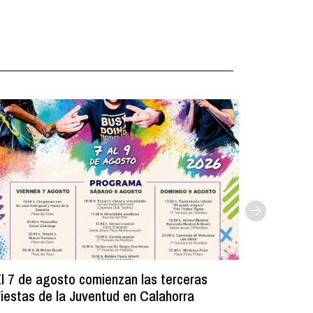
l 7 de agosto comienzan las terceras
La Bibli
iestas de la Juventud en Calahorra
donado m
lectura e