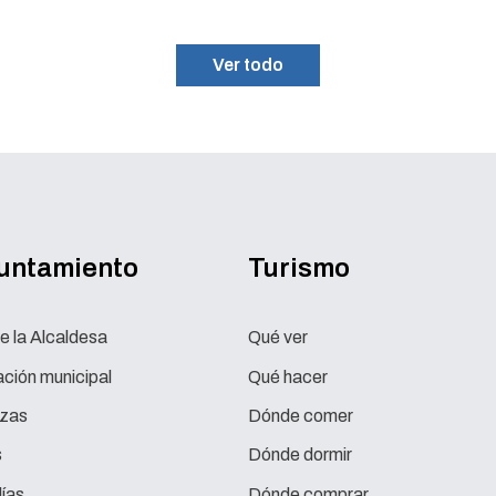
Ver todo
yuntamiento
Turismo
e la Alcaldesa
Qué ver
ción municipal
Qué hacer
zas
Dónde comer
s
Dónde dormir
ías
Dónde comprar