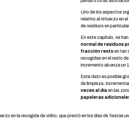
peñas u otras asociacio
Uno de los aspectos org
relativo al refuerzo en e
de residuos en particular
En este capítulo, se ha
normal de residuos p
fracción resto
en tan 
recogidas en el resto de
incremento alcanza un 
Este dato es posible grac
de limpieza, incrementa
veces al día
en las zon
papeleras adicionale
zo en la recogida de vidrio, que prestó en los días de fiestas un