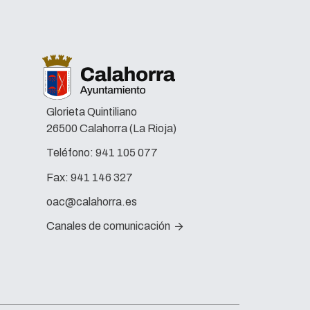
Glorieta Quintiliano
26500 Calahorra (La Rioja)
Teléfono:
941 105 077
Fax:
941 146 327
oac@calahorra.es
Canales de comunicación