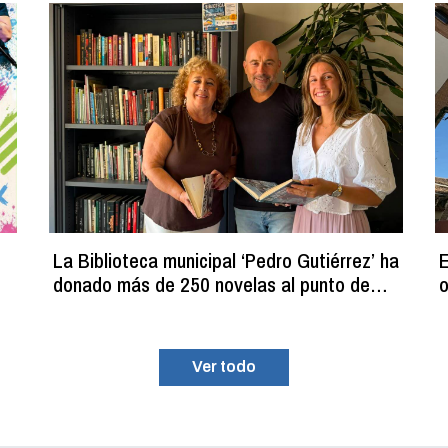
La Biblioteca municipal ‘Pedro Gutiérrez’ ha
E
donado más de 250 novelas al punto de
o
lectura estival del C.D.M. ‘La Planilla’
Ver todo