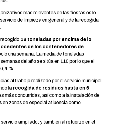
nes.
anizativos más relevantes de las fiestas es lo
l servicio de limpieza en general y de la recogida
.
n recogido
18 toneladas por encima de lo
rocedentes de los contenedores de
solo una semana. La media de toneladas
 semanas del año se sitúa en 110 por lo que el
16,4 %.
ias al trabajo realizado por el servicio municipal
ndo la
recogida de residuos hasta en 6
as más concurridas, así como a la instalación de
s
en zonas de especial afluencia como
 servicio ampliado; y también al refuerzo en el