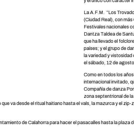
y el único con carácter i
La A.F.M. “Los Trovad
(Ciudad Real), con más 
Festivales nacionales c
Dantza Taldea de Santu
que ha llevado el folclo
países; y el grupo de d
la variedad y vistosidad
el sábado, 12 de agosto
Como en todos los años 
internacional invitado, q
Compañía de danza Pom’
zona septentrional de la
o que va desde el ritual haitiano hasta el vals, la mazurca y el zip
untamiento de Calahorra para hacer el pasacalles hasta la plaza