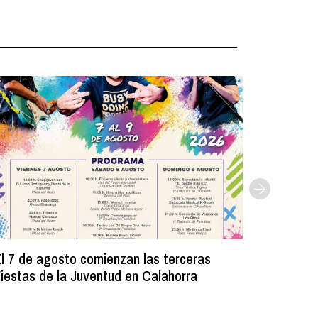
l 7 de agosto comienzan las terceras
La Bibli
iestas de la Juventud en Calahorra
donado m
lectura e