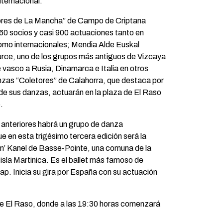
nternacional.
ores de La Mancha” de Campo de Criptana
60 socios y casi 900 actuaciones tanto en
omo internacionales; Mendia Alde Euskal
rce, uno de los grupos más antiguos de Vizcaya
re vasco a Rusia, Dinamarca e Italia en otros
anzas “Coletores” de Calahorra, que destaca por
 de sus danzas, actuarán en la plaza de El Raso
.
anteriores habrá un grupo de danza
ue en esta trigésimo tercera edición será la
 Kanel de Basse-Pointe, una comuna de la
 isla Martinica. Es el ballet más famoso de
-zap. Inicia su gira por España con su actuación
 de El Raso, donde a las 19:30 horas comenzará