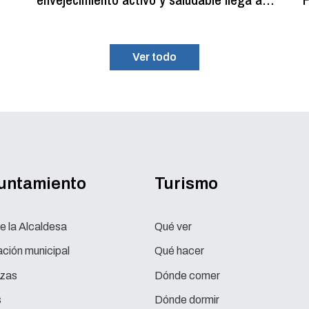
su fin con más de 100 participantes
Ver todo
yuntamiento
Turismo
e la Alcaldesa
Qué ver
ción municipal
Qué hacer
zas
Dónde comer
s
Dónde dormir