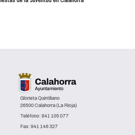
lectura e
Glorieta Quintiliano
26500 Calahorra (La Rioja)
Teléfono:
941 105 077
Fax:
941 146 327