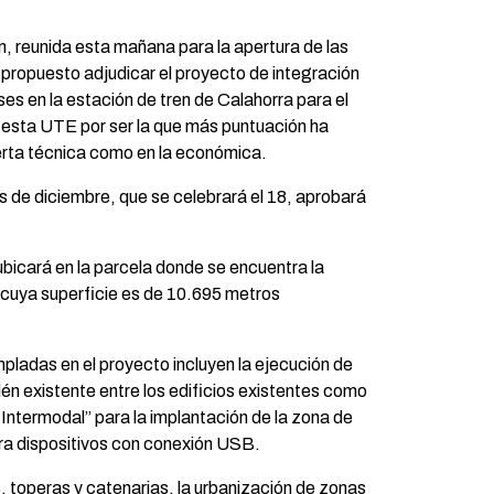
, reunida esta mañana para la apertura de las
propuesto adjudicar el proyecto de integración
ses en la estación de tren de Calahorra para el
 esta UTE por ser la que más puntuación ha
ferta técnica como en la económica.
es de diciembre, que se celebrará el 18, aprobará
bicará en la parcela donde se encuentra la
, cuya superficie es de 10.695 metros
ladas en el proyecto incluyen la ejecución de
dén existente entre los edificios existentes como
Intermodal” para la implantación de la zona de
ra dispositivos con conexión USB.
s, toperas y catenarias, la urbanización de zonas