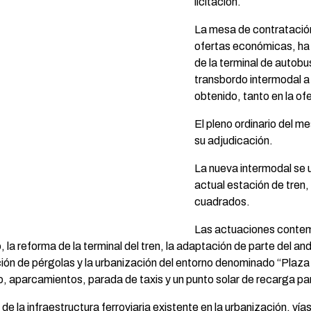
licitación.
La mesa de contratación
ofertas económicas, ha 
de la terminal de autobu
transbordo intermodal a
obtenido, tanto en la o
El pleno ordinario del m
su adjudicación.
La nueva intermodal se u
actual estación de tren
cuadrados.
Las actuaciones contemp
 la reforma de la terminal del tren, la adaptación de parte del an
ción de pérgolas y la urbanización del entorno denominado “Plaza 
, aparcamientos, parada de taxis y un punto solar de recarga pa
e la infraestructura ferroviaria existente en la urbanización, vía