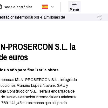
Sede electrónica
Menú
tación intermodal por 4,1 millones de
MLN-PROSERCON S.L. la
 de euros
 un año para finalizar la obras
 Empresas MLN-PROSERCON S.L., integrada
rucciones Mariano López Navarro SAU y
ioja Construcción S.L., será la encargada de
 de la nueva estación intermodal en Calahorra
 789.141,45 euros menos que el tipo de